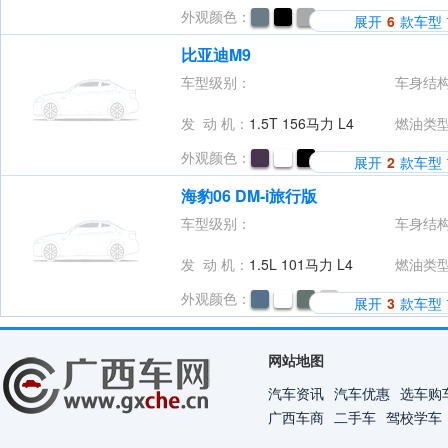
外观颜色：
展开
6
款车型
比亚迪M9
车型级别：
车身结
发 动 机：
1.5T 156马力 L4
燃油类
外观颜色：
展开
2
款车型
海豹06 DM-i旅行版
车型级别：
车身结
发 动 机：
1.5L 101马力 L4
燃油类
外观颜色：
展开
3
款车型
网站地图
汽车资讯
汽车优惠
选车购
广西车商
二手车
驾校学车