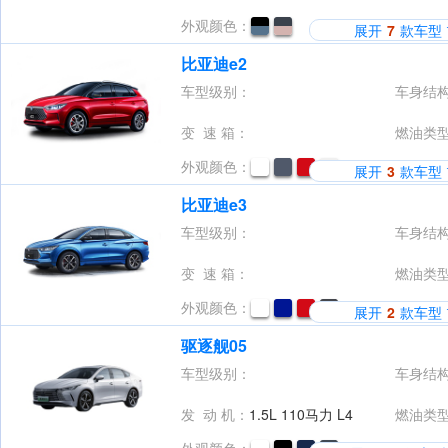
外观颜色：
展开
7
款车型
比亚迪e2
车型级别：
车身结
变 速 箱：
燃油类
外观颜色：
展开
3
款车型
比亚迪e3
车型级别：
车身结
变 速 箱：
燃油类
外观颜色：
展开
2
款车型
驱逐舰05
车型级别：
车身结
发 动 机：
1.5L 110马力 L4
燃油类