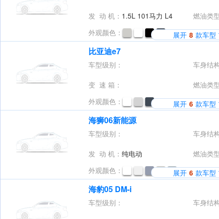
发 动 机：
1.5L 101马力 L4
燃油类
外观颜色：
展开
8
款车型
比亚迪e7
车型级别：
车身结
变 速 箱：
燃油类
外观颜色：
展开
6
款车型
海狮06新能源
车型级别：
车身结
发 动 机：
纯电动
燃油类
外观颜色：
展开
6
款车型
海豹05 DM-i
车型级别：
车身结