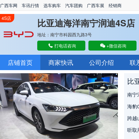
广西车网
车讯行情
选车购车
汽车团购
广西车展
经销商
4S店
比亚迪海洋南宁润迪4S店
地址：南宁市科园西九路3号
打电话咨询
+微信咨询
店铺首页
商家快讯
公司介绍
联
南宁
海豹0
听取