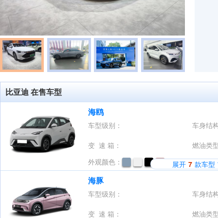
比亚迪 在售车型
海鸥
车型级别：
车身结
变 速 箱：
燃油类
外观颜色：
展开
7
款车型
海豚
车型级别：
车身结
变 速 箱：
燃油类