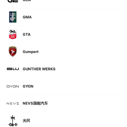
GMA
GTA
Gumpert
GUNTHER WERKS
GYON
NEVS国能汽车
光冈