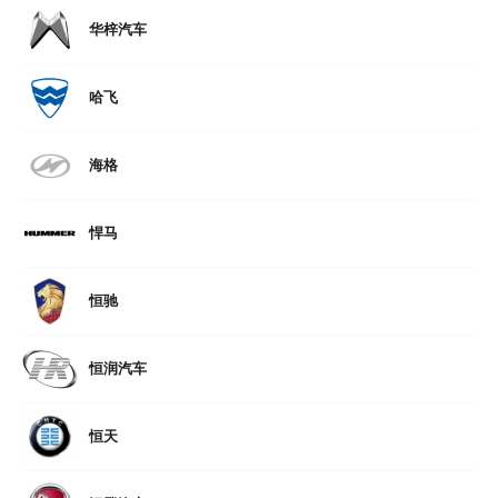
华梓汽车
哈飞
海格
悍马
恒驰
恒润汽车
恒天