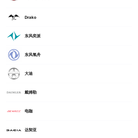
Drako
东风奕派
东风氢舟
大迪
戴姆勒
电咖
达契亚