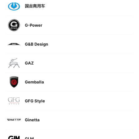
国吉商用车
G-Power
G&B Design
GAZ
Gemballa
GFG Style
Ginetta
GLM