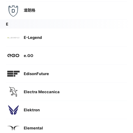
道朗格
E
E-Legend
e.GO
EdisonFuture
Electra Meccanica
Elektron
Elemental