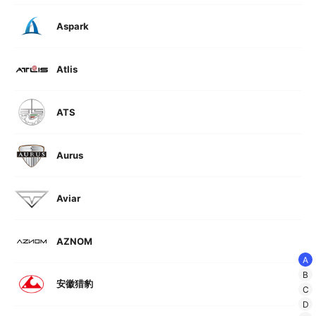
Aspark
Atlis
ATS
Aurus
Aviar
AZNOM
A
B
安徽猎豹
C
D