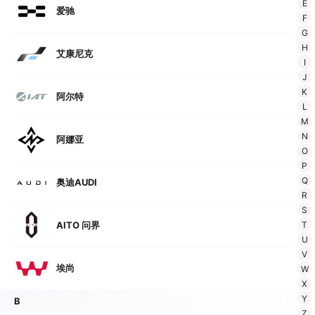
E
爱驰
F
G
H
艾康尼克
I
J
K
阿尔特
L
M
N
阿娜亚
O
P
Q
奥迪AUDI
R
S
T
AITO 问界
U
V
埃尚
W
X
Y
B
Z