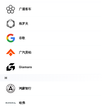
广通客车
格罗夫
谷歌
广汽昊铂
Giamaro
H
鸿蒙智行
哈弗