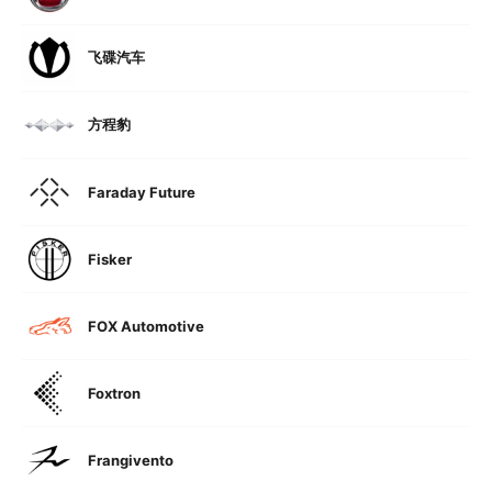
飞碟汽车
方程豹
Faraday Future
Fisker
FOX Automotive
Foxtron
Frangivento