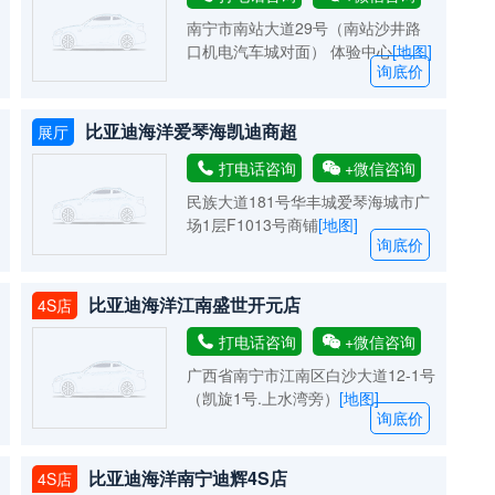
南宁市南站大道29号（南站沙井路
口机电汽车城对面） 体验中心
[地图]
询底价
比亚迪海洋爱琴海凯迪商超
展厅
打电话咨询
+微信咨询
民族大道181号华丰城爱琴海城市广
场1层F1013号商铺
[地图]
询底价
比亚迪海洋江南盛世开元店
4S店
打电话咨询
+微信咨询
广西省南宁市江南区白沙大道12-1号
（凯旋1号.上水湾旁）
[地图]
询底价
比亚迪海洋南宁迪辉4S店
4S店