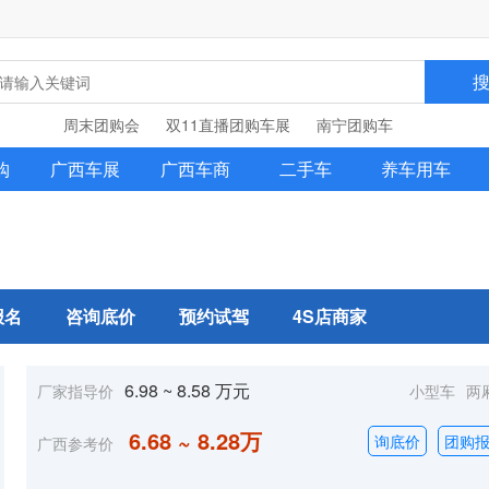
周末团购会
双11直播团购车展
南宁团购车
购
广西车展
广西车商
二手车
养车用车
报名
咨询底价
预约试驾
4S店商家
6.98 ~ 8.58 万元
小型车
两
厂家指导价
6.68 ~ 8.28万
询底价
团购
广西参考价