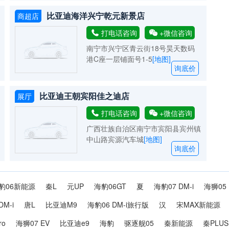
比亚迪海洋兴宁乾元新景店
商超店
打电话咨询
+微信咨询
南宁市兴宁区青云街18号昊天数码
港C座一层铺面号1-5
[地图]
询底价
比亚迪王朝宾阳佳之迪店
展厅
打电话咨询
+微信咨询
广西壮族自治区南宁市宾阳县宾州镇
中山路宾源汽车城
[地图]
询底价
豹06新能源
秦L
元UP
海豹06GT
夏
海豹07 DM-i
海狮05 
DM-i
唐L
比亚迪M9
海豹06 DM-i旅行版
汉
宋MAX新能源
ro
海狮07 EV
比亚迪e9
海豹
驱逐舰05
秦新能源
秦PLUS