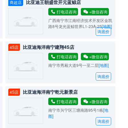
比亚迪王朝盛世开元蓝鲸店
商超店
打电话咨询
+微信咨询
广西南宁市江南经济技术开发区金凯
路8号龙光蓝鲸世界L1-23A-25
[地图]
询底价
比亚迪海洋南宁建翔4S店
4S店
打电话咨询
+微信咨询
南宁市秀厢大道9号一至二层
[地图]
询底价
比亚迪海洋南宁乾元新景店
4S店
打电话咨询
+微信咨询
南宁市兴宁区三塘南路95号1栋
[地
图]
询底价