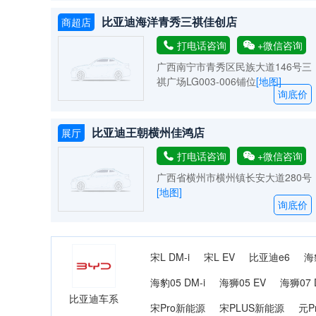
比亚迪海洋青秀三祺佳创店
商超店
打电话咨询
+微信咨询
广西南宁市青秀区民族大道146号三
祺广场LG003-006铺位
[地图]
询底价
比亚迪王朝横州佳鸿店
展厅
打电话咨询
+微信咨询
广西省横州市横州镇长安大道280号
[地图]
询底价
宋L DM-i
宋L EV
比亚迪e6
海
海豹05 DM-i
海狮05 EV
海狮07 
比亚迪车系
宋Pro新能源
宋PLUS新能源
元P