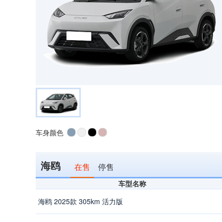
车身颜色
海鸥
在售
停售
车型名称
海鸥 2025款 305km 活力版