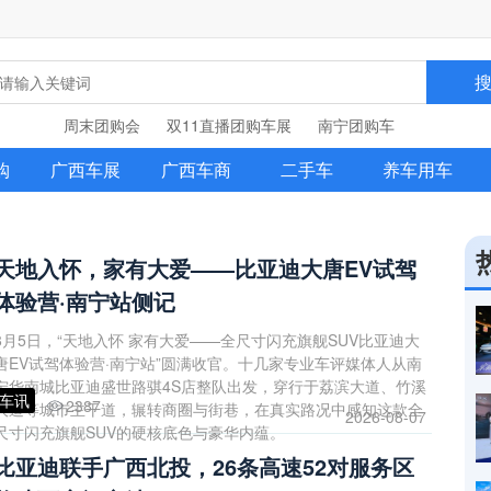
周末团购会
双11直播团购车展
南宁团购车
购
广西车展
广西车商
二手车
养车用车
天地入怀，家有大爱——比亚迪大唐EV试驾
体验营·南宁站侧记
8月5日，“天地入怀 家有大爱——全尺寸闪充旗舰SUV比亚迪大
唐EV试驾体验营·南宁站”圆满收官。十几家专业车评媒体人从南
宁华南城比亚迪盛世路骐4S店整队出发，穿行于荔滨大道、竹溪
车讯
2387
大道等城市主干道，辗转商圈与街巷，在真实路况中感知这款全
2026-08-07
尺寸闪充旗舰SUV的硬核底色与豪华内蕴。
比亚迪联手广西北投，26条高速52对服务区