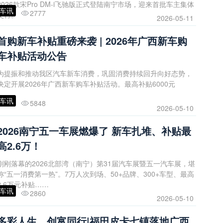
2026款宋Pro DM-i飞驰版正式登陆南宁市场，迎来首批车主集体
车讯
2777
交付。
2026-05-11
首购新车补贴重磅来袭 | 2026年广西新车购
车补贴活动公告
为提振和推动我区汽车新车消费，巩固消费持续回升向好态势，
决定开展2026年广西新车购车补贴活动。最高补贴6000元
车讯
5848
2026-05-10
2026南宁五一车展燃爆了 新车扎堆、补贴最
高2.6万！
刚刚落幕的2026北部湾（南宁）第31届汽车展暨五一汽车展，堪
称“五一消费第一热”。7万人次到场、50+品牌、300+车型、最高
2.6万元补贴……
车讯
2860
2026-05-10
多彩人生，创富同行|福田皮卡七镇落地广西