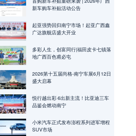
首购新车补贴重磅来袭 | 2026年广西
新车购车补贴活动公告
起亚强势回归南宁市场！起亚广西鑫
广达旗舰店盛大开业
多彩人生，创富同行|福田皮卡七镇落
地广西百色甫必屯
2026第十五届尚格-南宁车展6月12日
盛大启幕
悦行越出彩·6出新主流！比亚迪三车
品鉴会燃动南宁
小米汽车正式发布澎程系列进军增程
SUV市场