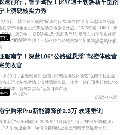
驭速前行，智享驾控！比亚迪王朝焕新车型南
宁上演硬核实力秀
12月9日，比亚迪王朝网“驭速前行 智享驾控”焕新车型试驾品鉴
会在南宁桂全金山汽车运动基地激情开启。2026款秦L DM-i、宋
L DM-i、唐DM-i、汉DM-i以及“家庭头等舱”夏等主力车型集体亮
车讯
4757
相，为到场嘉宾呈现了一场科技与动感交织的新能源深度体验盛
2025-12-11
宴
征服南宁！深蓝L06“公路磁悬浮”驾控体验营
完美收官
11月23日，备受瞩目的“深蓝L06驾控挑战体验营”在南宁桂全金
山汽车运动基地激情上演并圆满落幕。作为一款自预售起便以“公
路磁悬浮，智驾新黑马”之名引爆市场
车讯
3274
2025-11-25
南宁购宋Pro新能源降价2.3万 欢迎垂询
提供南宁宋Pro新能源 2025年11月优惠行情，购宋Pro新能源让
利2.3万 欢迎垂询，详情请咨询比亚迪王朝南宁盛世开元店。