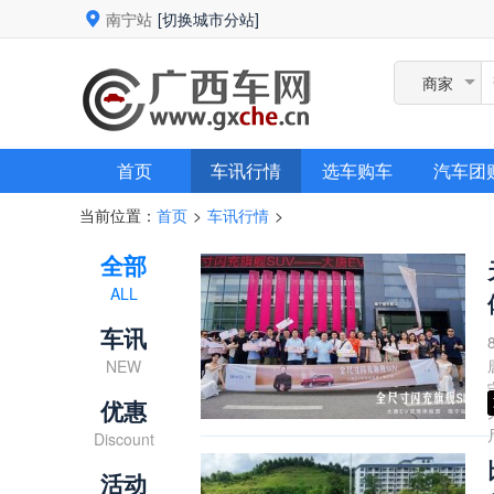
南宁站
[切换城市分站]
商家
首页
车讯行情
选车购车
汽车团
当前位置：
首页
车讯行情
>
>
全部
ALL
车讯
NEW
优惠
Discount
活动