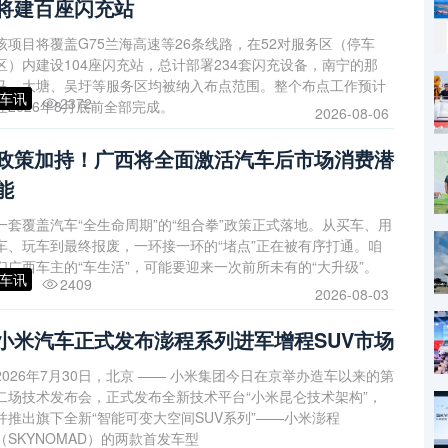
将建百座闪充站
该项目将覆盖G75兰海高速等26条线路，在52对服务区（停车
区）内建设104座闪充站，总计部署234套闪充设备，南宁的那
马、大塘、吴圩等服务区均被纳入布点范围。整个布点工作预计
车讯
2372
在2026年8月底前全部完成。
2026-08-06
政策加持！广西将全面激活汽车后市场消费潜
能
一套覆盖汽车“全生命周期”的“组合拳”政策正式落地。从买车、用
车、玩车到最终报废，一环接一环的“堵点”正在被有序打通。咱
们广西车主的“车生活”，可能要迎来一次前所未有的“大升级”。
车讯
2409
2026-08-03
小米汽车正式发布澎程系列进军增程SUV市场
2026年7月30日，北京 —— 小米集团今日在京举办造车以来的第
二场技术发布会，正式发布全新技术平台“小米昆仑技术架构”，
并推出旗下全新“智能可变大空间SUV系列”——小米澎程
（SKYNOMAD）的两款首发车型