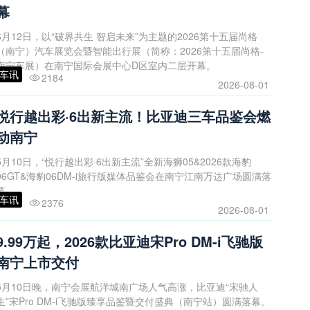
幕
6月12日，以“破界共生 智启未来”为主题的2026第十五届尚格
（南宁）汽车展览会暨智能出行展（简称：2026第十五届尚格-
南宁车展）在南宁国际会展中心D区室内二层开幕。
车讯
2184
2026-08-01
悦行越出彩·6出新主流！比亚迪三车品鉴会燃
动南宁
5月10日，“悦行越出彩·6出新主流”全新海狮05&2026款海豹
06GT&海豹06DM-i旅行版媒体品鉴会在南宁江南万达广场圆满落
幕。
车讯
2376
2026-08-01
9.99万起，2026款比亚迪宋Pro DM-i飞驰版
南宁上市交付
5月10日晚，南宁会展航洋城南广场人气高涨，比亚迪“宋驰人
生”宋Pro DM-i飞驰版臻享品鉴暨交付盛典（南宁站）圆满落幕。