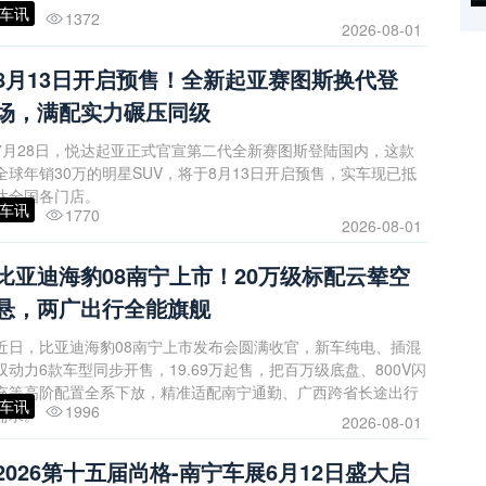
车讯
1372
2026-08-01
8月13日开启预售！全新起亚赛图斯换代登
场，满配实力碾压同级
7月28日，悦达起亚正式官宣第二代全新赛图斯登陆国内，这款
全球年销30万的明星SUV，将于8月13日开启预售，实车现已抵
达全国各门店。
车讯
1770
2026-08-01
比亚迪海豹08南宁上市！20万级标配云辇空
悬，两广出行全能旗舰
近日，比亚迪海豹08南宁上市发布会圆满收官，新车纯电、插混
双动力6款车型同步开售，19.69万起售，把百万级底盘、800V闪
充等高阶配置全系下放，精准适配南宁通勤、广西跨省长途出行
车讯
1996
需求。
2026-08-01
2026第十五届尚格-南宁车展6月12日盛大启