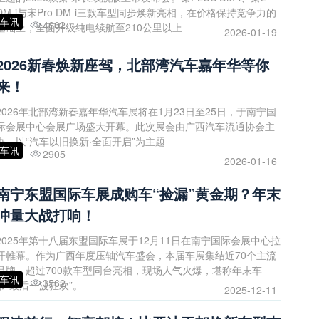
DM-i与宋Pro DM-i三款车型同步焕新亮相，在价格保持竞争力的
车讯
4602
基础上，全面升级纯电续航至210公里以上
2026-01-19
2026新春焕新座驾，北部湾汽车嘉年华等你
来！
2026年北部湾新春嘉年华汽车展将在1月23日至25日，于南宁国
际会展中心会展广场盛大开幕。此次展会由广西汽车流通协会主
办，以“汽车以旧换新·全面开启”为主题
车讯
2905
2026-01-16
南宁东盟国际车展成购车“捡漏”黄金期？年末
冲量大战打响！
2025年第十八届东盟国际车展于12月11日在南宁国际会展中心拉
开帷幕。作为广西年度压轴汽车盛会，本届车展集结近70个主流
品牌、超过700款车型同台亮相，现场人气火爆，堪称年末车
车讯
3562
市“最后一波狂欢”。
2025-12-11