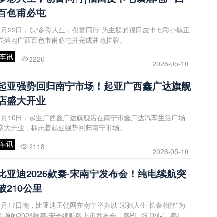
百色甫必屯
3月22日，以“多彩人生，创富同行”为主题的福田皮卡七彩小镇正
式落地广西百色市甫必屯并完成驻地挂牌。
车讯
2226
2026-05-10
起亚强势回归南宁市场！起亚广西鑫广达旗舰
店盛大开业
4月10日，起亚广西鑫广达旗舰店在南宁市鑫广达汽车生活广场
盛大开业，标志着起亚强势回归南宁市场。
车讯
2118
2026-05-10
比亚迪2026款秦·宋南宁发布会！纯电续航突
破210公里
1月17日晚，比亚迪王朝网在南宁举办以“宋驰人生·长秦相伴”为
主题的2026款秦·宋长续航版上市发布会。秦PLUS DM-i、秦L