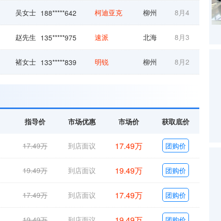
吴女士
柯迪亚克
柳州
8月4
188*****642
赵先生
速派
北海
8月3
135*****975
褚女士
明锐
柳州
8月2
133*****839
彭先生
速派
河池
8月3
135*****610
曹女士
明锐
钦州
8月3
138*****486
指导价
市场优惠
市场价
获取底价
潘女士
柯迪亚克GT
柳州
7月31
189*****639
17.49万
17.49万
到店面议
团购价
褚先生
柯珞克
防城港
7月30
136*****136
19.49万
19.49万
到店面议
团购价
于女士
柯珞克
钦州
8月4
189*****162
17.49万
17.49万
到店面议
团购价
19.49万
19.49万
到店面议
团购价