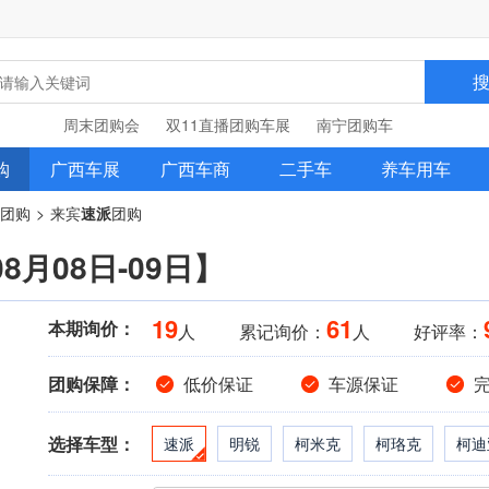
周末团购会
双11直播团购车展
南宁团购车
购
广西车展
广西车商
二手车
养车用车
团购
来宾
速派
团购
>
月08日-09日】
19
61
本期询价：
人
累记询价：
人
好评率：
团购保障：
低价保证
车源保证
选择车型：
速派
明锐
柯米克
柯珞克
柯迪