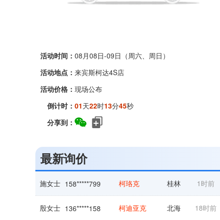
活动时间：
08月08日-09日（周六、周日）
活动地点：
来宾斯柯达4S店
活动价格：
现场公布
倒计时：
01
天
22
时
13
分
45
秒
分享到：
最新询价
施女士
柯珞克
桂林
1时前
158*****799
殷女士
柯迪亚克
北海
18时前
136*****158