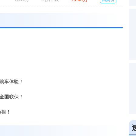
！
式购车体验！
持全国联保！
负担！