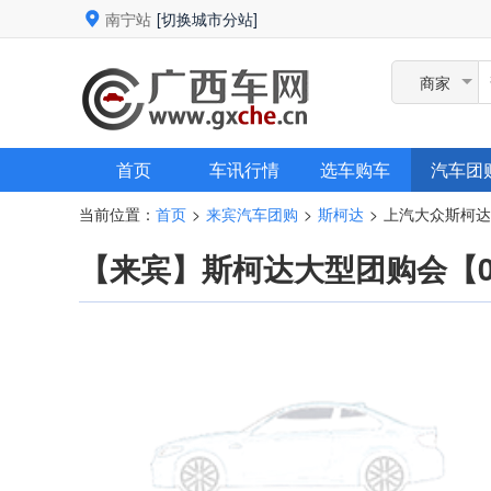
南宁站
[切换城市分站]
商家
首页
车讯行情
选车购车
汽车团
当前位置：
首页
来宾汽车团购
斯柯达
上汽大众斯柯达
>
>
>
【来宾】斯柯达大型团购会【08