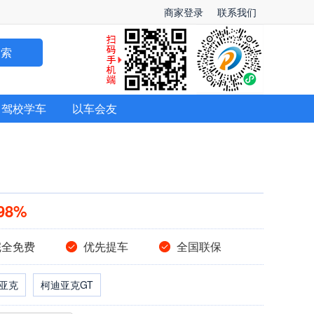
商家登录
联系我们
搜索
驾校学车
以车会友
98%
完全免费
优先提车
全国联保
亚克
柯迪亚克GT