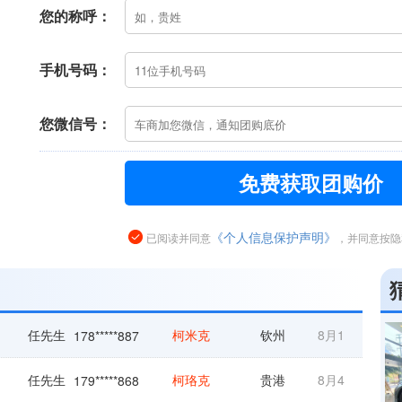
您的称呼：
手机号码：
您微信号：
免费获取团购价
《个人信息保护声明》
已阅读并同意
，并同意按隐
任先生
柯米克
钦州
8月1
178*****887
任先生
柯珞克
贵港
8月4
179*****868