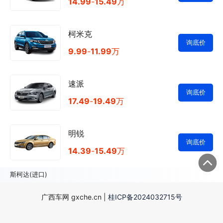
14.99
-
15.49
万
柯米克
询底价
9.99
-
11.99
万
速派
询底价
17.49
-
19.49
万
明锐
询底价
14.39
-
15.49
万
斯柯达(进口)
广西车网 gxche.cn |
桂ICP备2024032715号