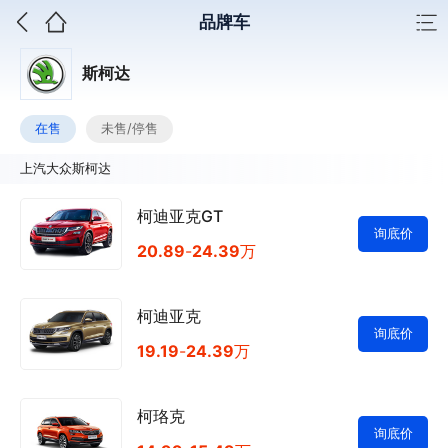
品牌车
斯柯达
在售
未售/停售
上汽大众斯柯达
柯迪亚克GT
询底价
20.89
-
24.39
万
柯迪亚克
询底价
19.19
-
24.39
万
柯珞克
询底价