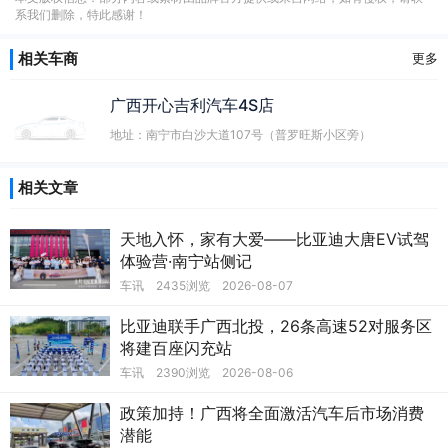
系我们删除，特此感谢！
相关车商
更多
广西开心吉利汽车4S店
地址：南宁市白沙大道107号（普罗旺斯小区旁）
相关文章
天地入怀，家有大爱——比亚迪大唐EV试驾
体验营·南宁站侧记
车讯
2435浏览
2026-08-07
比亚迪联手广西北投，26条高速52对服务区
将建百座闪充站
车讯
2390浏览
2026-08-06
政策加持！广西将全面激活汽车后市场消费
潜能