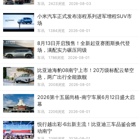
车讯
2423浏览
2026-08-03
小米汽车正式发布澎程系列进军增程SUV市
场
车讯
1384浏览
2026-08-01
8月13日开启预售！全新起亚赛图斯换代登
场，满配实力碾压同级
车讯
1786浏览
2026-08-01
比亚迪海豹08南宁上市！20万级标配云辇空
悬，两广出行全能旗舰
车讯
2008浏览
2026-08-01
2026第十五届尚格-南宁车展6月12日盛大启
幕
车讯
2206浏览
2026-08-01
悦行越出彩·6出新主流！比亚迪三车品鉴会燃
动南宁
车讯
2395浏览
2026-08-01