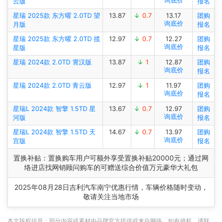
询底价
云版
报名
星瑞 2025款 东方曜 2.0TD 望
13.87
↓
0.7
13.17
团购
询底价
月版
报名
星瑞 2025款 东方曜 2.0TD 揽
12.97
↓
0.7
12.27
团购
询底价
星版
报名
星瑞 2024款 2.0TD 霄汉版
13.87
↓
1
12.87
团购
询底价
报名
星瑞 2024款 2.0TD 青云版
12.97
↓
1
11.97
团购
询底价
报名
星瑞L 2024款 智擎 1.5TD 星
13.67
↓
0.7
12.97
团购
询底价
河版
报名
星瑞L 2024款 智擎 1.5TD 天
14.67
↓
0.7
13.97
团购
询底价
宫版
报名
置换补贴：置换购车用户可额外享受置换补贴20000元；通过网
络进店找网销顾问购车的可赠送综合价值万元豪华大礼包
2025年08月28日吉利汽车南宁优惠行情，车辆价格随时变动，
敬请关注当地市场
本文版权信息：部分内容或素材由品牌官方提供或来自网络，如有侵权，请联