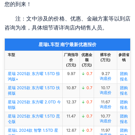
您的到来！
注：文中涉及的价格、优惠、金融方案等以到店
咨询为准，具体细节请详询店内销售人员。
星瑞L车型 南宁最新优惠报价
车型
厂商指导
优惠金
裸车价
参团省
价
额
(万元)
钱
(万元)
(万元)
星瑞 2025款 东方曜 1.5TD 惊
9.97
↓
0.7
9.27
团购
询底价
鸿版+
报名
星瑞 2025款 东方曜 1.5TD 扶
10.87
↓
0.7
10.17
团购
询底价
摇版
报名
星瑞 2025款 东方曜 2.0TD 今
12.37
↓
0.7
11.67
团购
询底价
朝版
报名
星瑞 2025款 东方曜 1.5TD 昆
11.47
↓
0.7
10.77
团购
询底价
仑版
报名
星瑞L 2024款 智擎 1.5TD 星
12.67
↓
0.7
11.97
团购